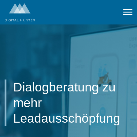
Dialogberatung zu
mehr
Leadausschöpfung